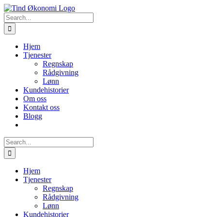
Skip
to
Search
content
for:
Hjem
Tjenester
Regnskap
Rådgivning
Lønn
Kundehistorier
Om oss
Kontakt oss
Blogg
Search
for:
Hjem
Tjenester
Regnskap
Rådgivning
Lønn
Kundehistorier