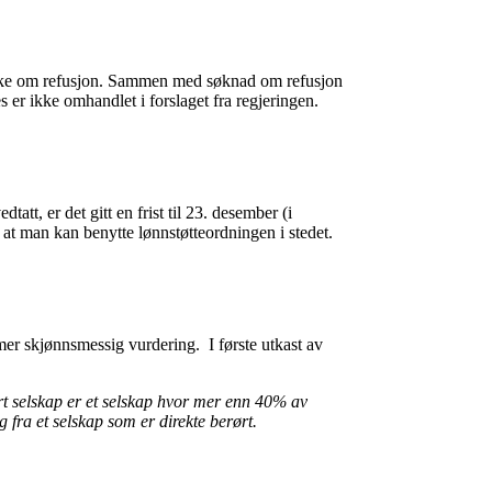
r å søke om refusjon. Sammen med søknad om refusjon
s er ikke omhandlet i forslaget fra regjeringen.
tt, er det gitt en frist til 23. desember (i
ik at man kan benytte lønnstøtteordningen i stedet.
mer skjønnsmessig vurdering. I første utkast av
ørt selskap er et selskap hvor mer enn 40% av
 fra et selskap som er direkte berørt.