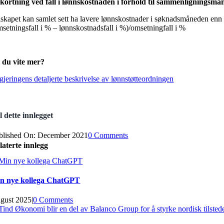
kortning ved fall i lønnskostnaden i forhold til sammenligningsm
lskapet kan samlet sett ha lavere lønnskostnader i søknadsmåneden enn h
msetningsfall i % – lønnskostnadsfall i %)/omsetningfall i %
l du vite mer?
gjeringens detaljerte beskrivelse av lønnstøtteordningen
l dette innlegget
on
blished On: December 2021
0 Comments
Lønnsstøtte
laterte innlegg
eller
permittering?
n nye kollega ChatGPT
gust 2025
|
0 Comments