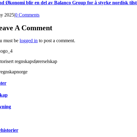
nd Økonomi blir en del av Balanco Group for å styrke nordisk tils
y 2025
|
0 Comments
eave A Comment
u must be
logged in
to post a comment.
torisert regnskapsførerselskap
ter
kap
vning
historier