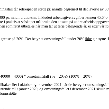
gsfall får selskapet en støtte pr. ansatte begrenset til det laveste av 8
00 pr. mnd i bruttolønn. Inkludert arbeidsgiveravgift er lønnen 45.640.
te i praksis at selskapet må bruke den ansatte på andre arbeidsoppgaver
 som først utbetales når man tar ut ferie påfølgende år, er etter vår for
re grense på 20%. Det betyr at omsetningsfall under 20%
ikke
gir støtte.
+ (40000 – 4000) * omsetningsfall i % – 20%)/ (100% – 20%)
ilbake eller i oktober og november 2021 når de beregner omsetningsfalle
lsvarende tall i januar 2020, og omsetningsfallet i desember 2021 skul
lønnsstøtte.