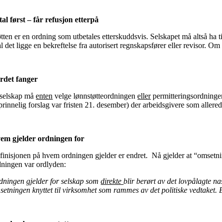
tal først – får refusjon etterpå
øtten er en ordning som utbetales etterskuddsvis. Selskapet må altså ha t
l det ligge en bekreftelse fra autorisert regnskapsfører eller revisor. 
rdet fanger
 selskap må
enten
velge lønnstøtteordningen
eller
permitteringsordningen.
rinnelig forslag var fristen 21. desember) der arbeidsgivere som allerede
em gjelder ordningen for
finisjonen på hvem ordningen gjelder er endret. Nå gjelder at “omsetning
dningen var ordlyden:
dningen gjelder for selskap som
direkte
blir berørt av det lovpålagte n
setningen knyttet til virksomhet som rammes av det politiske vedtaket. 