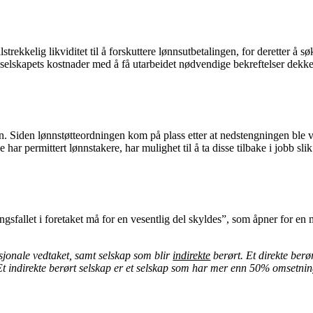
ilstrekkelig likviditet til å forskuttere lønnsutbetalingen, for derette
Om selskapets kostnader med å få utarbeidet nødvendige bekreftelser dekke
 Siden lønnstøtteordningen kom på plass etter at nedstengningen ble vedta
 har permittert lønnstakere, har mulighet til å ta disse tilbake i jobb sl
sfallet i foretaket må for en vesentlig del skyldes”, som åpner for en 
asjonale vedtaket, samt selskap som blir
indirekte
berørt. Et direkte ber
Et indirekte berørt selskap er et selskap som har mer enn 50% omsetning