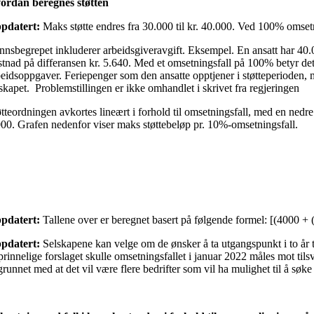
ordan beregnes støtten
pdatert:
Maks støtte endres fra 30.000 til kr. 40.000. Ved 100% omsetnin
nnsbegrepet inkluderer arbeidsgiveravgift. Eksempel. En ansatt har 40.0
stnad på differansen kr. 5.640. Med et omsetningsfall på 100% betyr det
eidsoppgaver. Feriepenger som den ansatte opptjener i støtteperioden, men
lskapet. Problemstillingen er ikke omhandlet i skrivet fra regjeringen
øtteordningen avkortes lineært i forhold til omsetningsfall, med en ned
000. Grafen nedenfor viser maks støttebeløp pr. 10%-omsetningsfall.
pdatert:
Tallene over er beregnet basert på følgende formel: [(4000 
pdatert:
Selskapene kan velge om de ønsker å ta utgangspunkt i to år t
prinnelige forslaget skulle omsetningsfallet i januar 2022 måles mot ti
runnet med at det vil være flere bedrifter som vil ha mulighet til å søke 