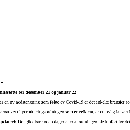
nnsstøtte for desember 21 og januar 22
ter en ny nedstengning som følge av Covid-19 er det enkelte bransjer som 
ternativet til permitteringsordningen som er velkjent, er en nylig lanse
pdatert:
Det gikk bare noen dager etter at ordningen ble innført før de