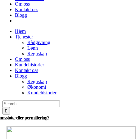
Om oss
Kontakt oss
Blogg
Hjem
Tjenester
Rådgivning
Lønn
Regnskap
Om oss
Kundehistorier
Kontakt oss
Blogg
Regnskap
Økonomi
Kundehistorier
Search
for:
nsstøtte eller permittering?