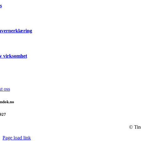
s
nvernerklæring
v virksomhet
t oss
indok.no
927
© Tin
Page load link