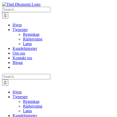
Skip
to
Search
content
for:
Hjem
Tjenester
Regnskap
Rådgivning
Lønn
Kundehistorier
Om oss
Kontakt oss
Blogg
Search
for:
Hjem
Tjenester
Regnskap
Rådgivning
Lønn
Kundehistorier