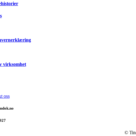
historier
s
nvernerklæring
v virksomhet
t oss
indok.no
927
© Tin