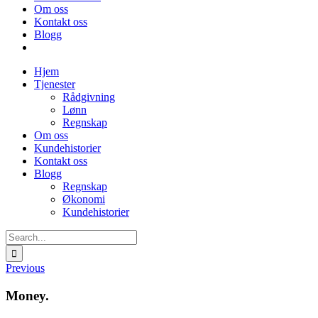
Om oss
Kontakt oss
Blogg
Hjem
Tjenester
Rådgivning
Lønn
Regnskap
Om oss
Kundehistorier
Kontakt oss
Blogg
Regnskap
Økonomi
Kundehistorier
Search
for:
Previous
Money.