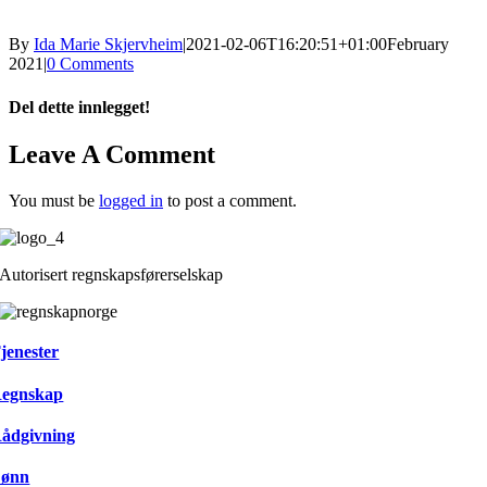
By
Ida Marie Skjervheim
|
2021-02-06T16:20:51+01:00
February
2021
|
0 Comments
Del dette innlegget!
Facebook
X
Reddit
LinkedIn
WhatsApp
Tumblr
Pinterest
Vk
Xing
Email
Leave A Comment
You must be
logged in
to post a comment.
Autorisert regnskapsførerselskap
jenester
egnskap
ådgivning
ønn