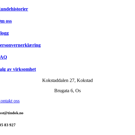
undehistorier
m oss
logg
ersonvernerklæring
FAQ
alg av virksomhet
Kokstaddalen 27, Kokstad
Brugata 6, Os
ontakt oss
ost@tindok.no
05 83 927