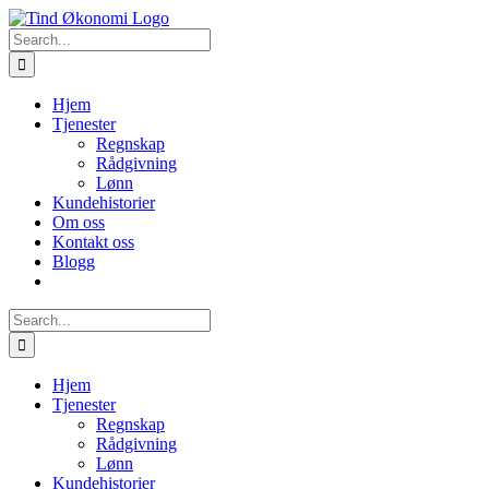
Skip
to
Search
content
for:
Hjem
Tjenester
Regnskap
Rådgivning
Lønn
Kundehistorier
Om oss
Kontakt oss
Blogg
Search
for:
Hjem
Tjenester
Regnskap
Rådgivning
Lønn
Kundehistorier