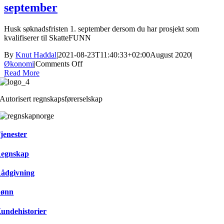
september
Husk søknadsfristen 1. september dersom du har prosjekt som
kvalifiserer til SkatteFUNN
By
Knut Haddal
|
2021-08-23T11:40:33+02:00
August 2020
|
on
Økonomi
|
Comments Off
SkatteFUNN
Read More
–
Husk
Autorisert regnskapsførerselskap
søknadsfristen
1.
september
jenester
egnskap
ådgivning
ønn
undehistorier