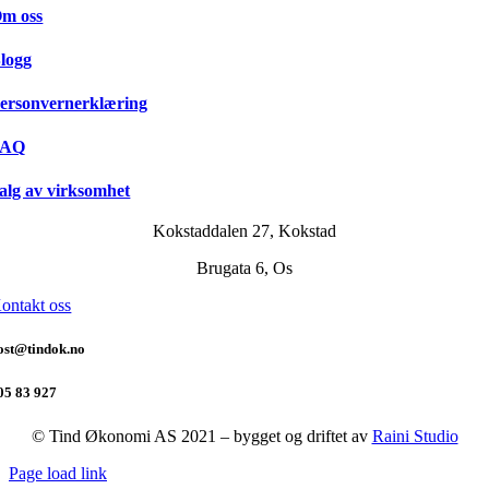
m oss
logg
ersonvernerklæring
FAQ
alg av virksomhet
Kokstaddalen 27, Kokstad
Brugata 6, Os
ontakt oss
ost@tindok.no
05 83 927
© Tind Økonomi AS 2021 – bygget og driftet av
Raini Studio
Page load link