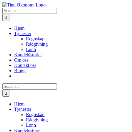
Skip
to
Search
content
for:
Hjem
Tjenester
Regnskap
Rådgivning
Lønn
Kundehistorier
Om oss
Kontakt oss
Blogg
Search
for:
Hjem
Tjenester
Regnskap
Rådgivning
Lønn
Kundehistorier