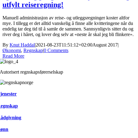
utfylt reiseregning!
Manuell administrasjon av reise- og utleggsregninger koster altfor
mye. I tillegg er det alltid vanskelig å finne alle kvitteringene når du
endelig tar deg tid til å samle de sammen. Sannsynligvis sitter du og
river deg i håret, og lover deg selv at «neste år skal jeg bli flinkere».
By
Knut Haddal
|
2021-08-23T11:51:12+02:00
August 2017
|
Økonomi
,
Regnskap
|
0 Comments
Read More
Autorisert regnskapsførerselskap
jenester
egnskap
ådgivning
ønn