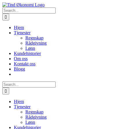
Skip
to
Search
content
for:
Hjem
Tjenester
Regnskap
Rådgivning
Lønn
Kundehistorier
Om oss
Kontakt oss
Blogg
Search
for:
Hjem
Tjenester
Regnskap
Rådgivning
Lønn
Kundehistorier