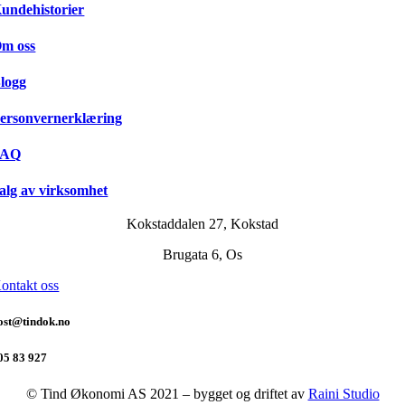
undehistorier
m oss
logg
ersonvernerklæring
FAQ
alg av virksomhet
Kokstaddalen 27, Kokstad
Brugata 6, Os
ontakt oss
ost@tindok.no
05 83 927
© Tind Økonomi AS 2021 – bygget og driftet av
Raini Studio