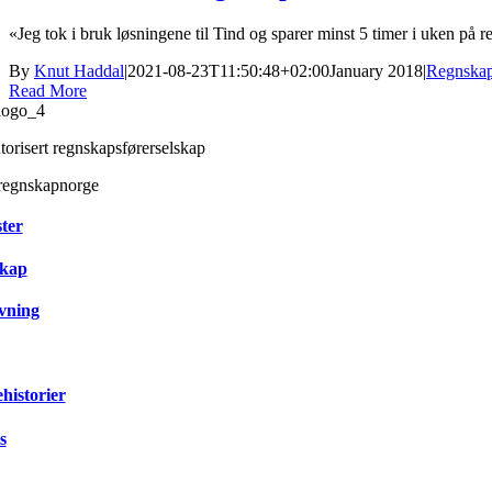
«Jeg tok i bruk løsningene til Tind og sparer minst 5 timer i uken på r
By
Knut Haddal
|
2021-08-23T11:50:48+02:00
January 2018
|
Regnska
Read More
torisert regnskapsførerselskap
ter
kap
vning
historier
s