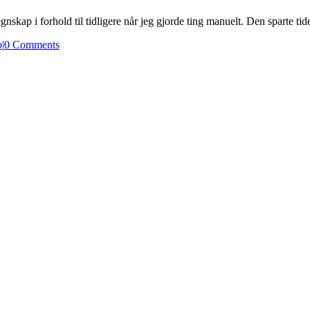
egnskap i forhold til tidligere når jeg gjorde ting manuelt. Den sparte t
p
|
0 Comments