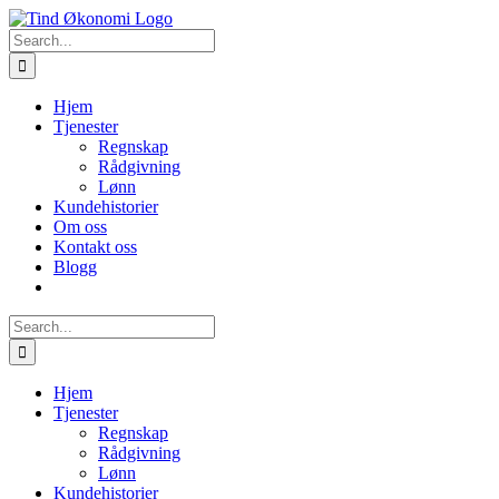
Skip
to
Search
content
for:
Hjem
Tjenester
Regnskap
Rådgivning
Lønn
Kundehistorier
Om oss
Kontakt oss
Blogg
Search
for:
Hjem
Tjenester
Regnskap
Rådgivning
Lønn
Kundehistorier