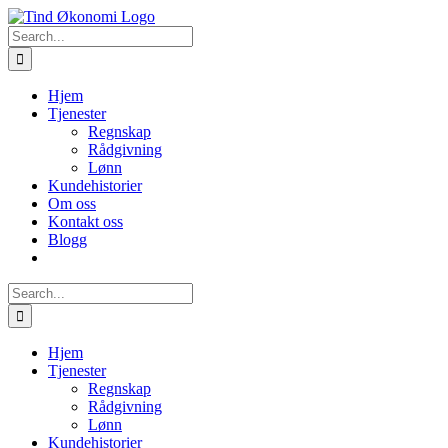
Skip
to
Search
content
for:
Hjem
Tjenester
Regnskap
Rådgivning
Lønn
Kundehistorier
Om oss
Kontakt oss
Blogg
Search
for:
Hjem
Tjenester
Regnskap
Rådgivning
Lønn
Kundehistorier