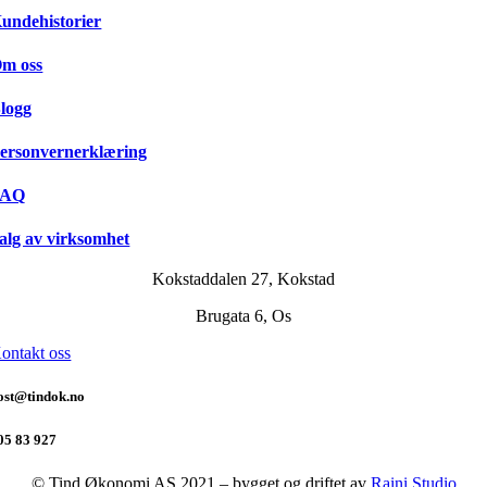
undehistorier
m oss
logg
ersonvernerklæring
FAQ
alg av virksomhet
Kokstaddalen 27, Kokstad
Brugata 6, Os
ontakt oss
ost@tindok.no
05 83 927
© Tind Økonomi AS 2021 – bygget og driftet av
Raini Studio