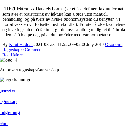
EHF (Elektronisk Handels Format) er et fast definert fakturaformat
som gjør at registrering av faktura kan gjøres uten manuell
behandling, og på tvers av hvilke økonomisystem du benytter. Vi
tror at veksten vil fortsette med rekordfart. Foruten å øke kvalitetene
og leveringstiden på faktura, gir det oss samtidig mulighet til å bruke
tiden på å hjelpe deg på andre områder med vår kompetanse.
By
Knut Haddal
|
2021-08-23T11:52:27+02:00
July 2017
|
Økonomi
,
Regnskap
|
0 Comments
Read More
Autorisert regnskapsførerselskap
jenester
egnskap
ådgivning
ønn