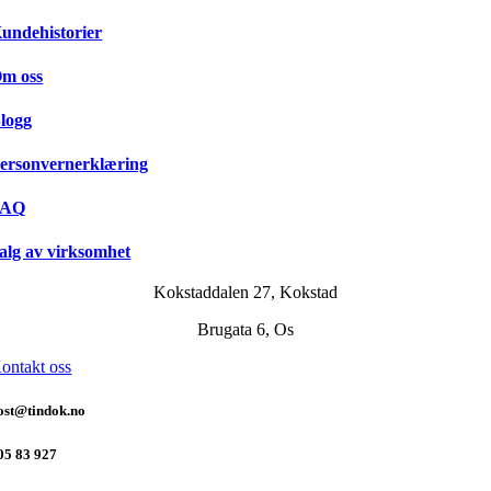
undehistorier
m oss
logg
ersonvernerklæring
FAQ
alg av virksomhet
Kokstaddalen 27, Kokstad
Brugata 6, Os
ontakt oss
ost@tindok.no
05 83 927