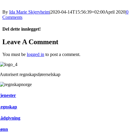
By
Ida Marie Skjervheim
|
2020-04-14T15:56:39+02:00
April 2020
|
0
Comments
Del dette innlegget!
Facebook
X
Reddit
LinkedIn
WhatsApp
Tumblr
Pinterest
Vk
Xing
Email
Leave A Comment
You must be
logged in
to post a comment.
Autorisert regnskapsførerselskap
jenester
egnskap
ådgivning
ønn