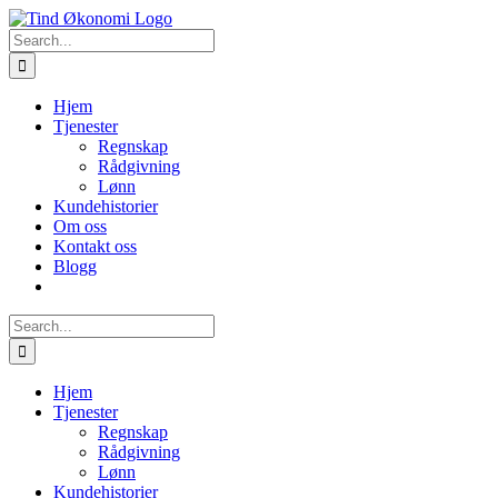
Skip
to
Search
content
for:
Hjem
Tjenester
Regnskap
Rådgivning
Lønn
Kundehistorier
Om oss
Kontakt oss
Blogg
Search
for:
Hjem
Tjenester
Regnskap
Rådgivning
Lønn
Kundehistorier