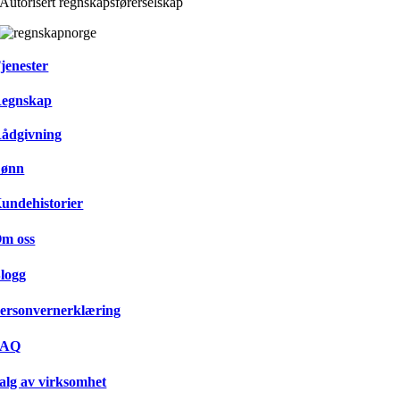
Autorisert regnskapsførerselskap
jenester
egnskap
ådgivning
ønn
undehistorier
m oss
logg
ersonvernerklæring
FAQ
alg av virksomhet