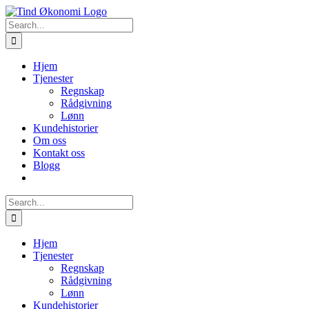
Skip
to
Search
content
for:
Hjem
Tjenester
Regnskap
Rådgivning
Lønn
Kundehistorier
Om oss
Kontakt oss
Blogg
Search
for:
Hjem
Tjenester
Regnskap
Rådgivning
Lønn
Kundehistorier