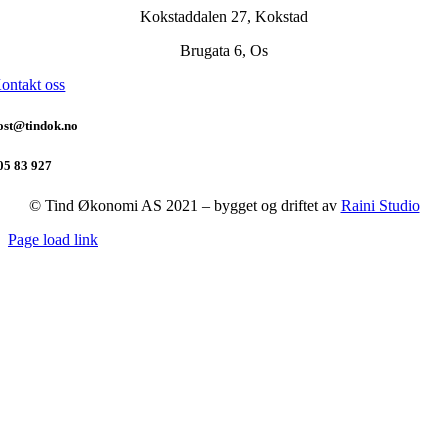
Kokstaddalen 27, Kokstad
Brugata 6, Os
ontakt oss
ost@tindok.no
05 83 927
© Tind Økonomi AS 2021 – bygget og driftet av
Raini Studio
Page load link
Go
to
Top