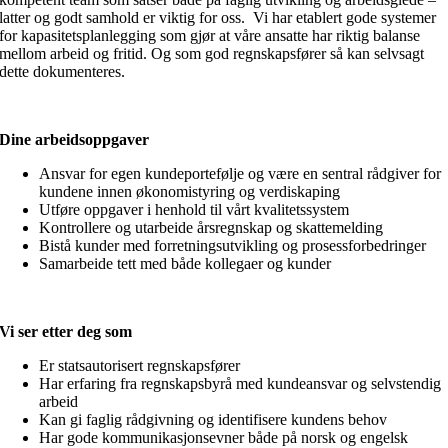
latter og godt samhold er viktig for oss. Vi har etablert gode systemer
for kapasitetsplanlegging som gjør at våre ansatte har riktig balanse
mellom arbeid og fritid. Og som god regnskapsfører så kan selvsagt
dette dokumenteres.
Dine arbeidsoppgaver
Ansvar for egen kundeportefølje og være en sentral rådgiver for
kundene innen økonomistyring og verdiskaping
Utføre oppgaver i henhold til vårt kvalitetssystem
Kontrollere og utarbeide årsregnskap og skattemelding
Bistå kunder med forretningsutvikling og prosessforbedringer
Samarbeide tett med både kollegaer og kunder
Vi ser etter deg som
Er statsautorisert regnskapsfører
Har erfaring fra regnskapsbyrå med kundeansvar og selvstendig
arbeid
Kan gi faglig rådgivning og identifisere kundens behov
Har gode kommunikasjonsevner både på norsk og engelsk