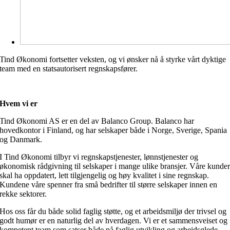
Tind Økonomi fortsetter veksten, og vi ønsker nå å styrke vårt dyktige
team med en statsautorisert regnskapsfører.
Hvem vi er
Tind Økonomi AS er en del av Balanco Group. Balanco har
hovedkontor i Finland, og har selskaper både i Norge, Sverige, Spania
og Danmark.
I Tind Økonomi tilbyr vi regnskapstjenester, lønnstjenester og
økonomisk rådgivning til selskaper i mange ulike bransjer. Våre kunde
skal ha oppdatert, lett tilgjengelig og høy kvalitet i sine regnskap.
Kundene våre spenner fra små bedrifter til større selskaper innen en
rekke sektorer.
Hos oss får du både solid faglig støtte, og et arbeidsmiljø der trivsel og
godt humør er en naturlig del av hverdagen. Vi er et sammensveiset og
kompetent team som satser både på faglig utvikling og arbeidsglede –