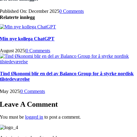
on
Published On: December 2025
0 Comments
Nå
Relaterte innlegg
ønsker
vi
oss
en
Min nye kollega ChatGPT
ny
kollega
August 2025
|
0 Comments
–
har
du
lyst
Tind Økonomi blir en del av Balanco Group for å styrke nordisk
å
tilstedeværelse
bli
med
May 2025
|
0 Comments
på
laget?
Leave A Comment
You must be
logged in
to post a comment.