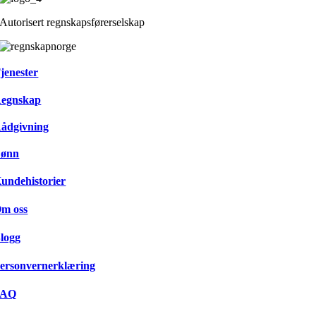
Autorisert regnskapsførerselskap
jenester
egnskap
ådgivning
ønn
undehistorier
m oss
logg
ersonvernerklæring
FAQ