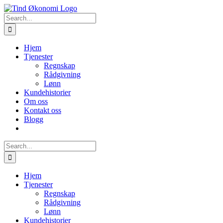
Skip
to
Search
content
for:
Hjem
Tjenester
Regnskap
Rådgivning
Lønn
Kundehistorier
Om oss
Kontakt oss
Blogg
Search
for:
Hjem
Tjenester
Regnskap
Rådgivning
Lønn
Kundehistorier